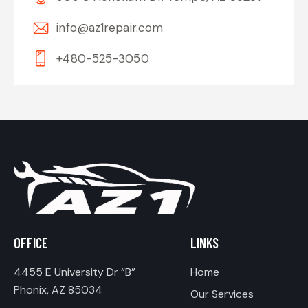
info@az1repair.com
+480-525-3050
OFFICE
LINKS
4455 E University Dr “B”
Home
Phonix, AZ 85034
Our Services