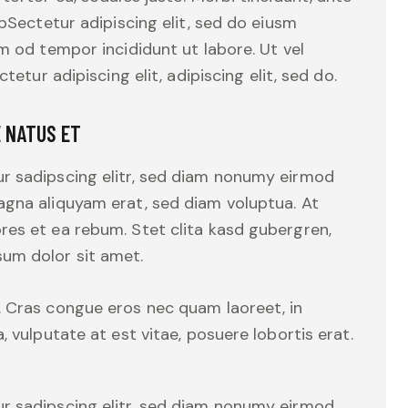
tpSectetur adipiscing elit, sed do eiusm
m od tempor incididunt ut labore. Ut vel
tetur adipiscing elit, adipiscing elit, sed do.
E NATUS ET
r sadipscing elitr, sed diam nonumy eirmod
agna aliquyam erat, sed diam voluptua. At
res et ea rebum. Stet clita kasd gubergren,
um dolor sit amet.
. Cras congue eros nec quam laoreet, in
, vulputate at est vitae, posuere lobortis erat.
r sadipscing elitr, sed diam nonumy eirmod