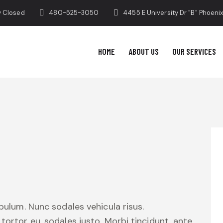
y Closed
480-525-3050
4455 E University Dr "B" Phoeni
HOME
ABOUT US
OUR SERVICES
ibulum. Nunc sodales vehicula risus.
tortor eu, sodales justo. Morbi tincidunt, ante