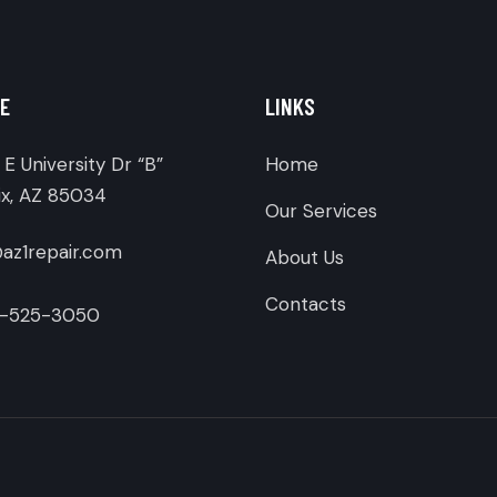
E
LINKS
E University Dr “B”
Home
x, AZ 85034
Our Services
az1repair.com
About Us
Contacts
-525-3050