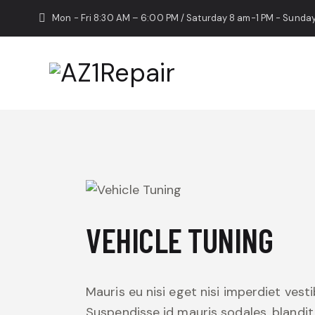
Mon - Fri 8:30 AM – 6:00 PM / Saturday 8 am-1 PM - Sunda
VEHICLE TUNING
Mauris eu nisi eget nisi imperdiet vest
Suspendisse id mauris sodales, blandit 