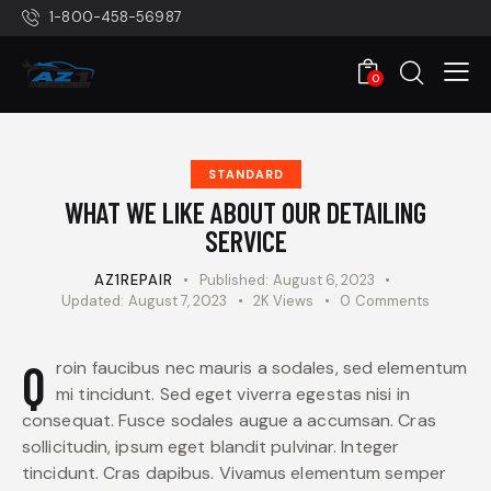
1-800-458-56987
0
STANDARD
WHAT WE LIKE ABOUT OUR DETAILING
SERVICE
AZ1REPAIR
Published:
August 6, 2023
Updated:
August 7, 2023
2K
Views
0
Comments
Qroin faucibus nec mauris a sodales, sed elementum
mi tincidunt. Sed eget viverra egestas nisi in
consequat. Fusce sodales augue a accumsan. Cras
sollicitudin, ipsum eget blandit pulvinar. Integer
tincidunt. Cras dapibus. Vivamus elementum semper